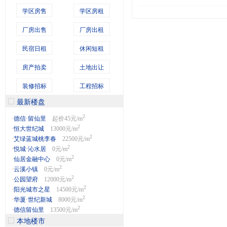
学区房售
学区房租
厂房出售
厂房出租
民宿日租
休闲短租
房产拍卖
土地出让
装修招标
工程招标
最新楼盘
2
·
德信·留仙里
起价45元/m
2
·
恒大世纪城
13000元/m
2
·
艾绿蓝城桃李春
22500元/m
2
·
悦城·沁水居
0元/m
2
·
仙居金融中心
0元/m
2
·
云溪小镇
0元/m
2
·
公园望府
12000元/m
2
·
阳光城市之星
14500元/m
2
·
华厦·世纪新城
8000元/m
2
·
德信留仙里
13500元/m
本地楼市