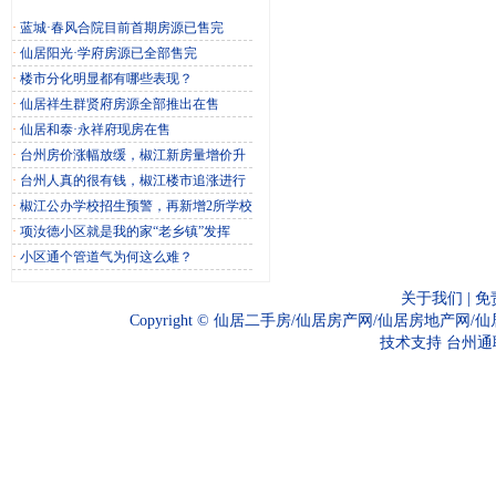
·
蓝城·春风合院目前首期房源已售完
·
仙居阳光·学府房源已全部售完
·
楼市分化明显都有哪些表现？
·
仙居祥生群贤府房源全部推出在售
·
仙居和泰·永祥府现房在售
·
台州房价涨幅放缓，椒江新房量增价升
·
台州人真的很有钱，椒江楼市追涨进行
·
椒江公办学校招生预警，再新增2所学校
·
项汝德小区就是我的家“老乡镇”发挥
·
小区通个管道气为何这么难？
关于我们
|
免
Copyright ©
仙居二手房/仙居房产网/仙居房地产网/
技术支持
台州通