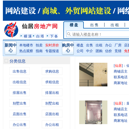
楼 盘
出 售
出 租
横 溪
白 塔
下 各
新闻中
本地楼市
拍卖
实时房价
购房中
楼盘
出售
出租
办公
厂房
店
心
心
热点观察
指南
专题报道
公司
中介
团购
估价
竞猜
免
分类信息
[
仙居
]：
出售信息
求购信息
商铺店主
联系电话：1
出租信息
求租信息
商家地址
排屋出售
排屋出租
别墅出售
别墅出租
[
仙居
]：
商铺店主
店面出售
店面出租
联系电话：(0
商家地址
办公出售
办公出租