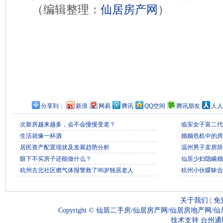
（编辑整理：
仙居房产网
）
分享到：
新浪
网易
腾讯
QQ空间
腾讯朋友
人人
·
次新房越来越多，会不会慢慢变老？
·
临安女子富二代
·
生活就像一杯酒
·
婚姻危机中的房
·
居民资产配置现状及发展趋势分析
·
温州男子卖房辞
·
眼下不买房子还能做什么？
·
仙居少妇隐瞒婚
·
杭州古北社区燃气体报警救了90岁独居老人
·
杭州小伙暧昧合
关于我们
|
免
Copyright ©
仙居二手房/仙居房产网/仙居房地产网/
技术支持
台州通