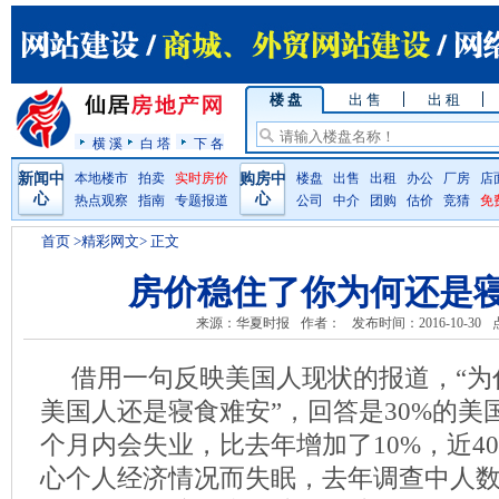
楼 盘
出 售
出 租
横 溪
白 塔
下 各
新闻中
本地楼市
拍卖
实时房价
购房中
楼盘
出售
出租
办公
厂房
店
心
心
热点观察
指南
专题报道
公司
中介
团购
估价
竞猜
免
首页
>精彩网文> 正文
房价稳住了你为何还是
来源：华夏时报
作者：
发布时间：2016-10-30
借用一句反映美国人现状的报道，“为
美国人还是寝食难安”，回答是30%的美
个月内会失业，比去年增加了10%，近4
心个人经济情况而失眠，去年调查中人数