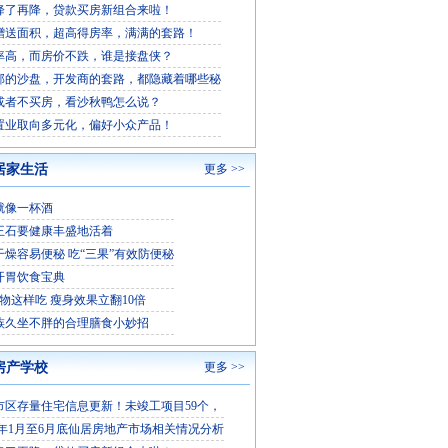
降了再降，贷款买房新组合来啦！
赠送面积，超高得房率，满满的套路！
率高，而房价不跌，谁是接盘侠？
部的沙盘，开发商的套路，都隐藏着哪些秘
或者不买房，看沙秋鸭怎么说？
置业取向多元化，偏好小众产品！
居家生活
更多 >>
就像一杯酒
王石要健康丰盛地活着
干燥容易便秘 吃“三果”有效防便秘
开胃饮食宝典
食物这样吃 瘦身效果立翻10倍
族久坐不胖的合理膳食小妙招
房产学校
更多 >>
市区存量住宅信息更新！未竣工项目59个，
5 年1月至6月底仙居房地产市场相关情况分析