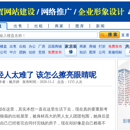
盘
出 售
出 租
商 家
图 库
新 闻
直 通
楼盘
出售
出租
办公
厂房
店面商铺
家居装
商家
商铺
打折
免费发布
房
修
公司
中介
团购
估价
竞猜
免费发布
知识
图库
公司
装修招标
轻人太难了 该怎么擦亮眼睛呢
作者：戴月婷
发布时间：2020-11-2
点击：
1155 人次
友都在这里，其实本想一直在这里生活下去，现在真的要重新考
片狼藉的出租屋里，被身材高大的男人女人团团包围，她身后是
是自己已经签完合同付完钱的房子，现在却好像是自己赖着不