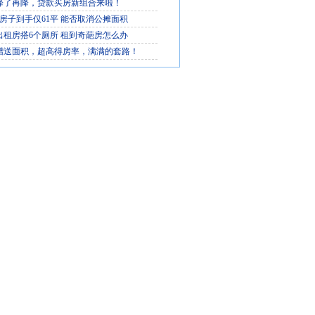
降了再降，贷款买房新组合来啦！
平房子到手仅61平 能否取消公摊面积
出租房搭6个厕所 租到奇葩房怎么办
赠送面积，超高得房率，满满的套路！