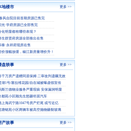
本地楼市
更多 >>
·春风合院目前首期房源已售完
阳光·学府房源已全部售完
分化明显都有哪些表现？
祥生群贤府房源全部推出在售
和泰·永祥府现房在售
房价涨幅放缓，椒江新房量增价升！
楼盘轶事
更多 >>
将千万房产遗赠同居保姆 二审改判遗嘱无效
鹭湖1号/塞拉维花园/自在城被曝虚假宣传
玛斯兰德物业服务严重瑕疵 安保漏洞明显
京都苑小区顾先生怒砸邻居汽车
德上海武宁路1047号房产烂尾 或亏近亿
沈塘铭苑小区两辆车被高空抛物砸裂玻璃
房产故事
更多 >>