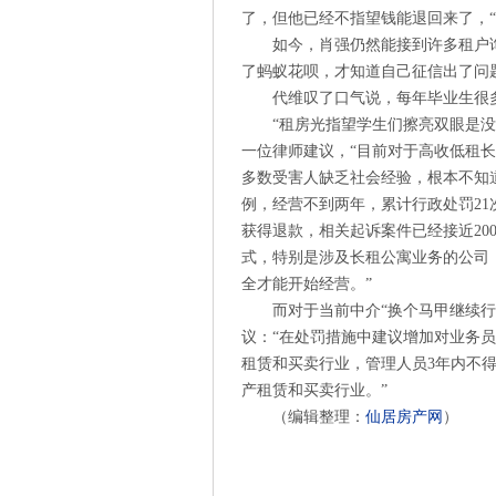
了，但他已经不指望钱能退回来了，
如今，肖强仍然能接到许多租户
了蚂蚁花呗，才知道自己征信出了问
代维叹了口气说，每年毕业生很
“租房光指望学生们擦亮双眼是
一位律师建议，“目前对于高收低租
多数受害人缺乏社会经验，根本不知
例，经营不到两年，累计行政处罚21
获得退款，相关起诉案件已经接近20
式，特别是涉及长租公寓业务的公司
全才能开始经营。”
而对于当前中介“换个马甲继续
议：“在处罚措施中建议增加对业务
租赁和买卖行业，管理人员3年内不
产租赁和买卖行业。”
（编辑整理：
仙居房产网
）