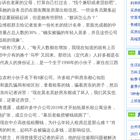
告诉在老家的父母，打算自己扛过去，“找个兼职或者贷款吧”。
·
利率
联系她的业务员仍在朋友圈发房屋出租信息。一些业务员聚集起
·
买房
建议夏丽丽起诉，但是她有些胆怯，“败诉怎么办？”
·
空置
·
售楼
位维权群主给记者发来一份长长的统计名单，里面光成都的中
·
买房
数量占总人数的30%，“确实被骗的年轻人居多，并且这些公司
·
高端
低租的现象”。
户就有1万多人，“每天人数都在增加，我现在知道的就有上百
些中介有的换个‘马甲’又回来。那些法（定代表）人好多都是在
代表人的身份证上，是一个生于1998年的小伙子，家住在江西
·
生活
·
万科
位农村小伙子名下有8家公司。许多租户和房东都心知肚
·
秋季
这和庞氏骗局有啥区别，拿着租客的钱，骗着房东的房子，然后
·
夏季
房东向记者诉苦：“现在莫名其妙房东都成了坏人，我们其实也
·
5种
裕，还要还房贷。”
·
上班
透露，成都许多中介公司2019年才开始拓展长租公寓业务，
地扩张，成立分公司，“幕后老板捞够钱就跑了”。
，现在中介高收低租圈钱，为什么年轻人租房总是那么难？”肖
·
台州
房的时光，起码不会被骗这么多钱，还影响征信。
·
202
群的群主，肖强曾接受过记者的采访，他的征信逾期问题被解决