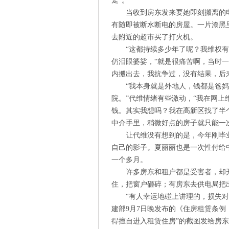
走”。
当收到房东发来要她即刻搬离的
有随即被断水断电的房屋。一片漆黑
去附近的超市买了打火机。
“这都持续多少年了呢？我维权
仍泪眼婆娑，“就是很痛苦啊，当时一
内搬出去，我抗争过，没有结果，后
“我本身就是外地人，钱都是爸
院。”代维情绪有些激动，“我在网
钱。其实我想吗？我在高新区找了半
中介手里，稍微好点的房子就只能一
让代维没有想到的是，今年刚毕
自己的影子。夏丽丽也是一次性付给
一个多月。
许多房东和租户都是受害者，却
住，把窗户砸碎；有房东去供电局把
“有人幸运地碰上讲理的，损失
建部9月7日晚发布的《住房租赁条例
得擅自进入租赁住房”的截图发给房东