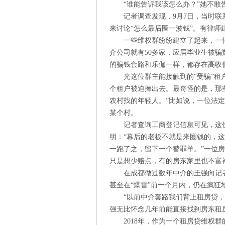
“谁能告诉我该怎么办？”她不敢
记者调查发现，9月7日，当时
来讨论“怎么最后圈一波钱”。有律师
一些维权群纷纷建立了起来，一
介公司就有50多家，应届毕业生被骗
的骗钱套路和乐伽一样，都存在高收
光这位群主能接触到的“受骗”租
个租户被迫撵出去。最奇怪的是，那
农村找的年轻人。”比如说，一位法定
某个村。
记者查询工商登记信息可见，这
明：“幕后的老板不就是来圈钱的，
一跑了之，留下一个替罪羊。”一位
只是想少赔点，有的房东家里也不富
在成都做过数年中介的王强向记者
甚至在“爆雷”前一个月内，仍在疯狂
“以前中介套路我们背上租房贷
强无比怀念几年前能直接找到房东租
2018年，作为一个租房贷维权