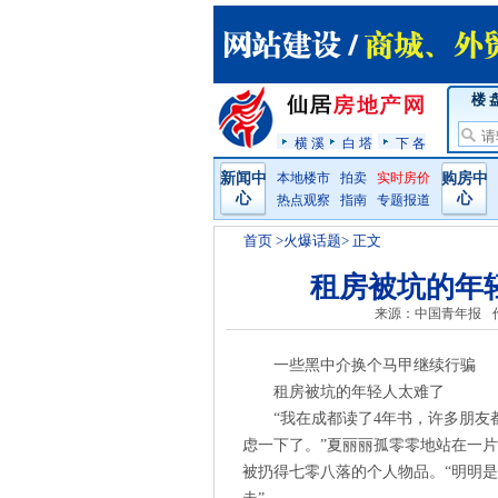
楼 
横 溪
白 塔
下 各
新闻中
本地楼市
拍卖
实时房价
购房中
心
心
热点观察
指南
专题报道
首页
>火爆话题> 正文
租房被坑的年
来源：中国青年报
一些黑中介换个马甲继续行骗
租房被坑的年轻人太难了
“我在成都读了4年书，许多朋
虑一下了。”夏丽丽孤零零地站在一
被扔得七零八落的个人物品。“明明