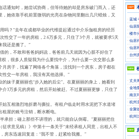
电话通知时，她尝试协商，但等待她的却是房东破门而入，还
里，她依靠手机前置微弱的光亮在杂物间里翻出几只蜡烛，又
·
蓝城
·
仙居
有用吗？”去年在成都毕业的代维提起通过中介乐伽租房的经历
·
楼市
次性交了一年的房租，2.6万多元，只住了3个月，就被要求5天
·
仙居
来我还是搬了。”
·
仙居
妈借的，不敢和爸爸妈妈说，爸爸前几天就因为心脏不好住了
·
台州
上维权，很多人质疑我为什么要找中介，为什么要一次交那么多
个月房子，找遍了网络各个角落，没找到一个房东，房子都在
次性交一年房租，我没有其他选择。”
·
丈夫
业的妹子夏丽丽也“步入她的后尘”。在夏丽丽的身上，她看到
·
金地
中介3万多元的房租，然后开始被赶。不过夏丽丽更惨，只住了
·
南京
·
杭州
开始互相激烈地折磨与撕扯。有租户临走时用水泥把下水道堵
·
全聚
出租屋的账号注销，断水断电。
·
杭州
对半承担；碰上那些不讲理的，就只能自认倒霉。”夏丽丽把住
（征求意见稿）》中第十一条关于“未经承租人同意，出租人不
，房东迅速回复道：“我不管，赶紧给我搬。”