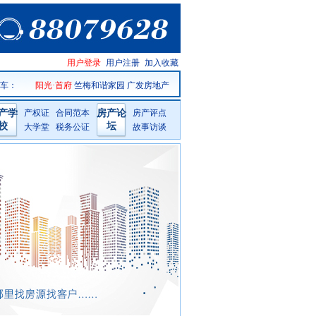
仙居房产
用户登录
用户注册
加入收藏
网手机版
 车
：
阳光·首府
竺梅和谐家园
广发房地产
产学
产权证
合同范本
房产论
房产评点
校
坛
大学堂
税务公证
故事访谈