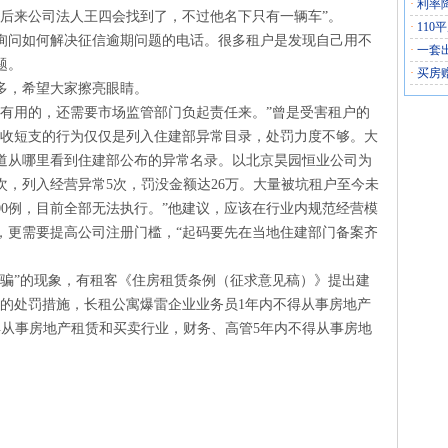
·
利率
“后来公司法人王四会找到了，不过他名下只有一辆车”。
·
110
询问如何解决征信逾期问题的电话。很多租户是发现自己用不
·
一套
题。
·
买房
多，希望大家擦亮眼睛。
没有用的，还需要市场监管部门负起责任来。”曾是受害租户的
长收短支的行为仅仅是列入住建部异常目录，处罚力度不够。大
道从哪里看到住建部公布的异常名录。以北京昊园恒业公司为
次，列入经营异常5次，罚没金额达26万。大量被坑租户至今未
00例，目前全部无法执行。”他建议，应该在行业内规范经营模
，更需要提高公司注册门槛，“起码要先在当地住建部门备案齐
行骗”的现象，有租客《住房租赁条例（征求意见稿）》提出建
员的处罚措施，长租公寓爆雷企业业务员1年内不得从事房地产
得从事房地产租赁和买卖行业，财务、高管5年内不得从事房地