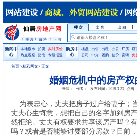
楼 盘
出 售
出 租
横 溪
白 塔
下 各
新闻中
本地楼市
拍卖
实时房价
购房中
楼盘
出售
出租
办公
厂房
店
心
心
热点观察
指南
专题报道
公司
中介
团购
估价
竞猜
免
首页
>精彩网文> 正文
婚姻危机中的房产权
来源：
作者：
发布时间：2019-3-23
点击
为表忠心，丈夫把房子过户给妻子；
丈夫心生悔意，想把自己的名字加到房
然拒绝。丈夫有权要求共享该房产吗？
吗？或者是否能够讨要部分房款？日前