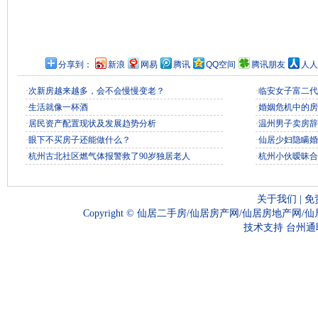
分享到：
新浪
网易
腾讯
QQ空间
腾讯朋友
人人
·
次新房越来越多，会不会慢慢变老？
·
临安女子富二代
·
生活就像一杯酒
·
婚姻危机中的房
·
居民资产配置现状及发展趋势分析
·
温州男子卖房辞
·
眼下不买房子还能做什么？
·
仙居少妇隐瞒婚
·
杭州古北社区燃气体报警救了90岁独居老人
·
杭州小伙暧昧合
关于我们
|
免
Copyright ©
仙居二手房/仙居房产网/仙居房地产网/
技术支持
台州通