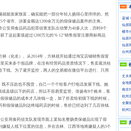
脑就能发家致富，确实能把一部分年轻人挠得心里痒痒的。然
·
蓝城
5个省市、涉案金额达1200余万元的假保健品案件的主角。
·
仙居
市公安局食品药品犯罪侦查支队出动警力40多人次，历时8个
·
楼市
获了这起案值超过1200万元的“6·12“销售假冒注册商标商品
·
仙居
·
仙居
·
台州
林（化名）。从2014年，方林就开始通过淘宝店铺销售假冒
林那里买来多个假品牌，在没有经营药品资质情况下，售卖葛洪桂
给下线。为了避开监控，两人的交易都在微信平台进行、只用
·
丈夫
·
金地
”，既不压款也不囤货，自己一个个给客户打电话发展下线。她
·
南京
镇或县级以下的药店，所以不容易受监管。张扬有8个账本，客
·
杭州
药和假保健品的成本才几块钱一盒，加了价卖给初级下线的时候，
·
全聚
假药和假保健品到达终端药店的时候，售价已经达到了几百块钱
·
杭州
安市公安局食药侦支队发现市面上某知名整肠类保健品出现了假
到嫌疑人线下位置的信息，并在吉林、江西等地将嫌疑人的3个