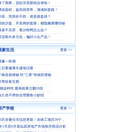
降了再降，贷款买房新组合来啦！
赠送面积，超高得房率，满满的套路！
率高，而房价不跌，谁是接盘侠？
部的沙盘，开发商的套路，都隐藏着哪些秘
或者不买房，看沙秋鸭怎么说？
置业取向多元化，偏好小众产品！
居家生活
更多 >>
就像一杯酒
王石要健康丰盛地活着
干燥容易便秘 吃“三果”有效防便秘
开胃饮食宝典
食物这样吃 瘦身效果立翻10倍
族久坐不胖的合理膳食小妙招
房产学校
更多 >>
市区存量住宅信息更新！未竣工项目59个，
5 年1月至6月底仙居房地产市场相关情况分析