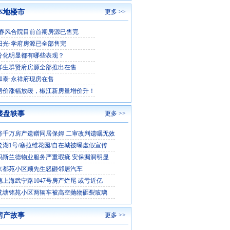
本地楼市
更多 >>
·春风合院目前首期房源已售完
阳光·学府房源已全部售完
分化明显都有哪些表现？
祥生群贤府房源全部推出在售
和泰·永祥府现房在售
房价涨幅放缓，椒江新房量增价升！
楼盘轶事
更多 >>
将千万房产遗赠同居保姆 二审改判遗嘱无效
鹭湖1号/塞拉维花园/自在城被曝虚假宣传
玛斯兰德物业服务严重瑕疵 安保漏洞明显
京都苑小区顾先生怒砸邻居汽车
德上海武宁路1047号房产烂尾 或亏近亿
沈塘铭苑小区两辆车被高空抛物砸裂玻璃
房产故事
更多 >>