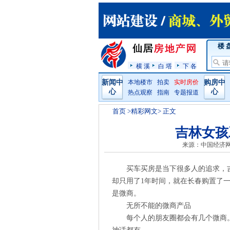
楼 
横 溪
白 塔
下 各
新闻中
本地楼市
拍卖
实时房价
购房中
心
心
热点观察
指南
专题报道
首页
>精彩网文> 正文
吉林女孩
来源：中国经济
买车买房是当下很多人的追求，
却只用了1年时间，就在长春购置了一
是微商。
无所不能的微商产品
每个人的朋友圈都会有几个微商