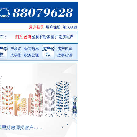
仙居房产
用户登录
用户注册
加入收藏
网手机版
 车
：
阳光·首府
竺梅和谐家园
广发房地产
产学
产权证
合同范本
房产论
房产评点
校
坛
大学堂
税务公证
故事访谈