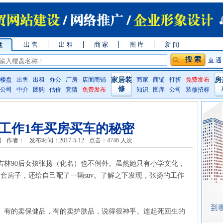
盘
出 售
出 租
商 家
图 库
新 闻
直 通
楼盘
出售
出租
办公
厂房
店面商铺
家居装
商家
商铺
打折
免费发布
房
修
公司
中介
团购
估价
竞猜
免费发布
知识
图库
公司
装修招标
工作1年买房买车的秘密
网
作者：
发布时间：2017-5-12
点击：
4746 人次
吉林90后女孩张扬（化名）也不例外。虽然她只有小学文化，
套房子，还给自己配了一辆suv。了解之下发现，张扬的工作
。有的卖保健品，有的卖护肤品，说得很神乎。连起死回生的