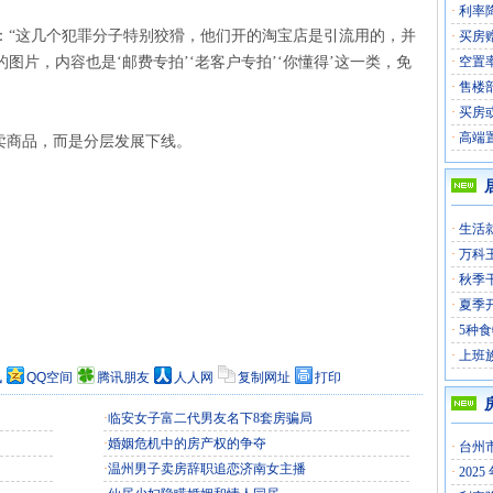
·
利率
：“这几个犯罪分子特别狡猾，他们开的淘宝店是引流用的，并
·
买房
图片，内容也是‘邮费专拍’‘老客户专拍’‘你懂得’这一类，免
·
空置
·
售楼
·
买房
·
高端
卖商品，而是分层发展下线。
·
生活
·
万科
·
秋季
·
夏季
·
5种
·
上班
讯
QQ空间
腾讯朋友
人人网
复制网址
打印
·
临安女子富二代男友名下8套房骗局
·
婚姻危机中的房产权的争夺
·
台州
·
温州男子卖房辞职追恋济南女主播
·
202