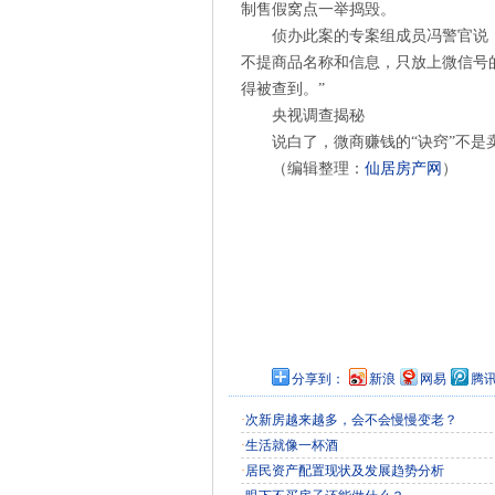
制售假窝点一举捣毁。
侦办此案的专案组成员冯警官说
不提商品名称和信息，只放上微信号的
得被查到。”
央视调查揭秘
说白了，微商赚钱的“诀窍”不是
（编辑整理：
仙居房产网
）
分享到：
新浪
网易
腾
·
次新房越来越多，会不会慢慢变老？
·
生活就像一杯酒
·
居民资产配置现状及发展趋势分析