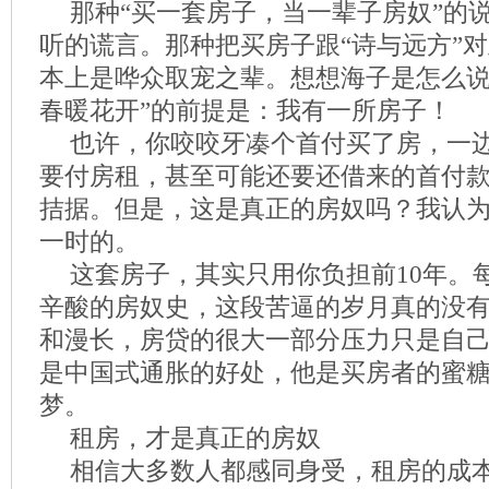
那种“买一套房子，当一辈子房奴”的
听的谎言。那种把买房子跟“诗与远方”
本上是哗众取宠之辈。想想海子是怎么说
春暖花开”的前提是：我有一所房子！
也许，你咬咬牙凑个首付买了房，一
要付房租，甚至可能还要还借来的首付
拮据。但是，这是真正的房奴吗？我认
一时的。
这套房子，其实只用你负担前10年。
辛酸的房奴史，这段苦逼的岁月真的没
和漫长，房贷的很大一部分压力只是自
是中国式通胀的好处，他是买房者的蜜
梦。
租房，才是真正的房奴
相信大多数人都感同身受，租房的成