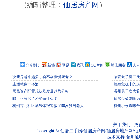
（编辑整理：
仙居房产网
）
分享到：
新浪
网易
腾讯
QQ空间
腾讯朋友
人人
·
次新房越来越多，会不会慢慢变老？
·
临安女子富二代
·
生活就像一杯酒
·
婚姻危机中的房
·
居民资产配置现状及发展趋势分析
·
温州男子卖房辞
·
眼下不买房子还能做什么？
·
仙居少妇隐瞒婚
·
杭州古北社区燃气体报警救了90岁独居老人
·
杭州小伙暧昧合
关于我们
|
免
Copyright ©
仙居二手房/仙居房产网/仙居房地产网/
技术支持
台州通