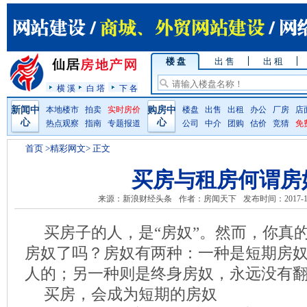
楼 盘
出 售
出 租
横 溪
白 塔
下 各
新闻中
本地楼市
拍卖
实时房价
购房中
楼盘
出售
出租
办公
厂房
店
心
心
热点观察
指南
专题报道
公司
中介
团购
估价
竞猜
免
首页
>精彩网文> 正文
买房与租房何谓房
来源：新浪财经头条
作者：房闻天下
发布时间：2017-1
买房子的人，是“房奴”。然而，你真
房奴了吗？房奴有两种：一种是短期房
人的；另一种则是终身房奴，永远没有
买房，会成为短期的房奴