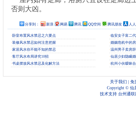
否则大凶。
分享到：
新浪
网易
腾讯
QQ空间
腾讯朋友
人人
·
卧室布置风水禁忌之六要点
·
临安女子富二代
·
装修风水禁忌如何注意把握
·
婚姻危机中的房
·
家居风水你不能不知的禁忌
·
温州男子卖房辞
·
客厅风水布局讲究10招
·
仙居少妇隐瞒婚
·
书桌摆放风水禁忌及化解方法
·
杭州小伙暧昧合
关于我们
|
免
Copyright ©
仙
技术支持
台州通联