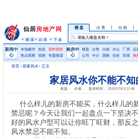
楼 盘
出 售
出 租
横 溪
白 塔
下 各
新闻中
本地楼市
拍卖
实时房价
购房中
楼盘
出售
出租
办公
厂房
店
心
心
热点观察
指南
专题报道
公司
中介
团购
估价
竞猜
免
首页
>居家风水> 正文
家居风水你不能不知
来源：
作者：
发布时间： 2019/3/18 9:21:48
什么样儿的新房不能买，什么样儿的
禁忌呢？今天让我们一起盘点一下坚决
好的风水户型可以让你旺丁旺财，那反
风水禁忌不能不知。