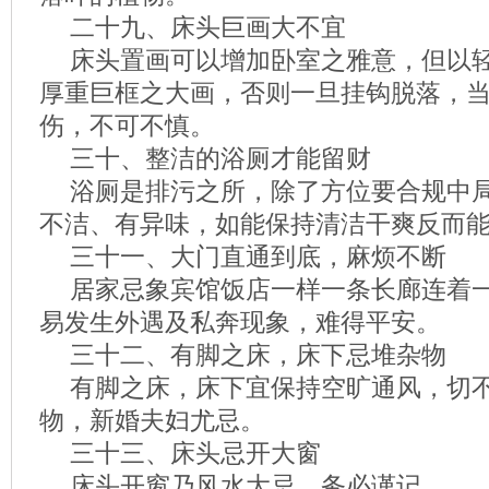
二十九、床头巨画大不宜
床头置画可以增加卧室之雅意，但以
厚重巨框之大画，否则一旦挂钩脱落，
伤，不可不慎。
三十、整洁的浴厕才能留财
浴厕是排污之所，除了方位要合规中
不洁、有异味，如能保持清洁干爽反而
三十一、大门直通到底，麻烦不断
居家忌象宾馆饭店一样一条长廊连着
易发生外遇及私奔现象，难得平安。
三十二、有脚之床，床下忌堆杂物
有脚之床，床下宜保持空旷通风，切
物，新婚夫妇尤忌。
三十三、床头忌开大窗
床头开窗乃风水大忌，务必谨记。